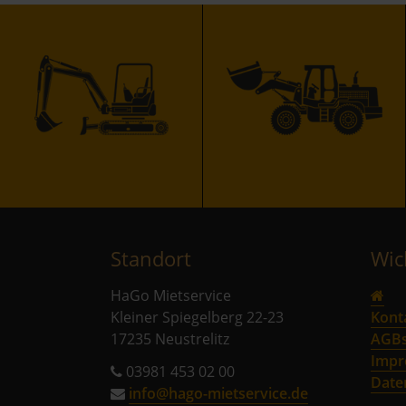
Standort
Wic
Navi
HaGo Mietservice
über
Kleiner Spiegelberg 22-23
Kont
17235 Neustrelitz
AGB
Impr
03981 453 02 00
Date
info@hago-mietservice.de