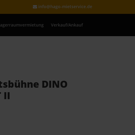
info@hago-mietservice.de
Lagerraumvermietung
Verkauf/Ankauf
tsbühne DINO
 II