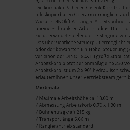
9,20 m bei einer Korblast von 215 kg.
Die kompakte Scheren-Gelenk-Konstruktio
teleskopierbaren Oberarm ermöglicht auc
Wie alle DINOlift Anhänger-Arbeitsbühnen 
uneingeschränkten Arbeitsradius. Durch de
sie überwindet spielend eine Steigung von 
Das übersichtliche Steuerpult ermöglicht e
oder der bewährten Ein-Hebel Steuerung (S
verleihen der DINO 180XT II große Stabilitä
Arbeitskorb bietet serienmäßig eine 230 
Arbeitskorb ist um 2 x 90° hydraulisch schw
erläutert Ihnen unser Vertriebsteam gern 
Merkmale
√ Maximale Arbeitshöhe ca. 18,00 m
√ Abmessung Arbeitskorb 0,70 x 1,30 m
√ Bühnentragkraft 215 kg
√ Transportlänge 6,66 m
√ Rangierantrieb standard