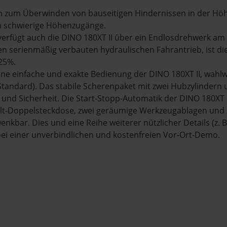
n zum Überwinden von bauseitigen Hindernissen in der Hö
h schwierige Höhenzugänge.
verfügt auch die DINO 180XT II über ein Endlosdrehwerk am
n serienmäßig verbauten hydraulischen Fahrantrieb, ist die
25%.
ine einfache und exakte Bedienung der DINO 180XT II, wahlwe
tandard). Das stabile Scherenpaket mit zwei Hubzylindern
t und Sicherheit. Die Start-Stopp-Automatik der DINO 180XT 
Volt-Doppelsteckdose, zwei geräumige Werkzeugablagen und 
enkbar. Dies und eine Reihe weiterer nützlicher Details (z. 
bei einer unverbindlichen und kostenfreien Vor-Ort-Demo.