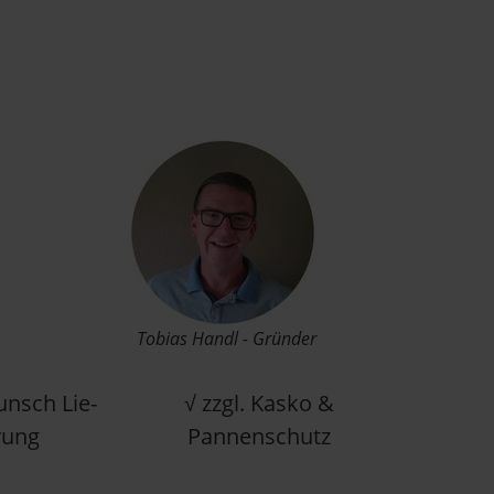
Tobias Handl - Gründer
unsch Lie­
√ zzgl. Kasko &
­rung
Pan­nen­schutz