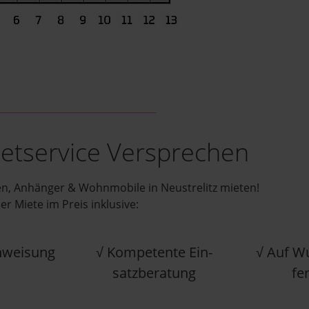
etservice Versprechen
n, Anhänger & Wohnmobile in Neustrelitz mieten!
der Miete im Preis inklusive:
n­wei­sung
√ Kom­pe­ten­te Ein­
√ Auf W
satz­be­ra­tung
fe