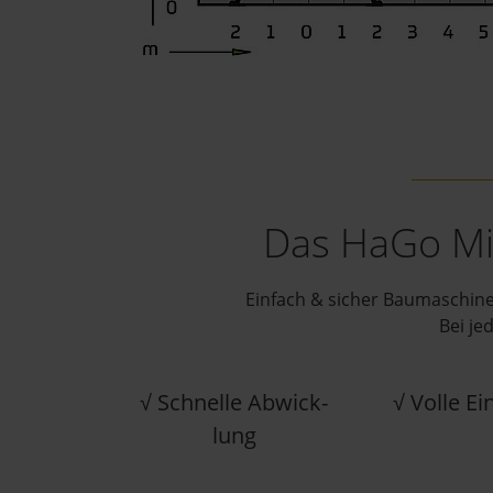
Das HaGo Mi
Einfach & sicher Baumaschine
Bei je
√ Schnel­le Ab­wick­
√ Volle Ei
lung