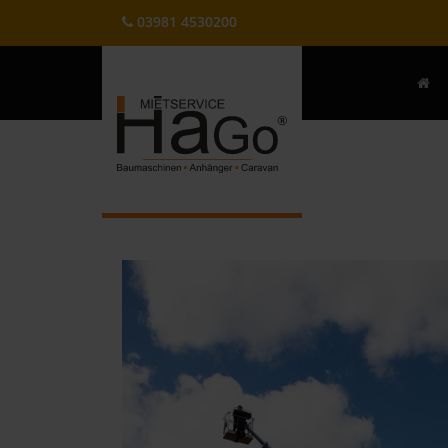
03981 4530200
Navigat
überspr